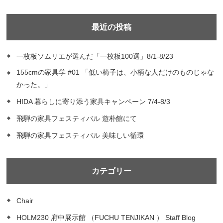
200点が集まるギャッベの展示会がホルム2F
にて開催されます。 招待ハガキをお持ちの
最近の投稿
方には 来場のプレゼントで「ギャベ柄のプ
レイスマット」をプレゼント！ ※ハガキ1枚
一枚板ソムリエが選んだ「一枚板100選」8/1-8/23
につきマット1枚...
155cmの家具学 #01 「低い椅子は、小柄な人だけのものじゃな
かった。」
HIDA 暮らしに寄り添う家具キャンペーン 7/4-8/3
飛騨の家具フェスティバル 遊朴館にて
飛騨の家具フェスティバル 美味しい循環
カテゴリー
Chair
HOLM230 府中展示館 （FUCHU TENJIKAN ） Staff Blog