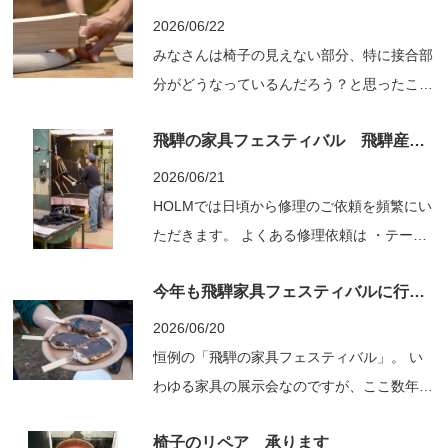
ワード「森」。 飛騨で家具づくりをする意
2026/06/22
味をずっと考えてこられて、 地域の森や山
みなさんは椅子の見えない部分、特に接合部
にきちんとお金が循環するようにと、国産材
分がどうなっているんだろう？と思ったこと
という...
はありませんか？ Swallow chair 例えば、脚
飛騨の家具フェスティバル 飛騨産業さんの工場見学
と座面下の幕板が合わさっているあそこ。
椅子選びに関して多くの場合、座り心地・デ
2026/06/21
ザイン・価格、この辺りが比較検討される要
HOLMでは日頃から修理のご依頼を頻繁にい
素だと思います。 なかなかこの接合部分を
ただきます。 よくある修理依頼は ・テーブ
比較...
ルの磨き直し・塗装し直し ・椅子の座面張
今年も飛騨家具フェスティバルに行ってきました！
り替え（布張り&ペーパーコード） 圧倒的に
この2点が多いです。 良いものを長く使われ
2026/06/20
ている方が多く、 構造自体が壊れている事
恒例の「飛騨の家具フェスティバル」。 い
は少ないですが 座面で言うと布やウレタ
わゆる家具の展示会なのですが、ここ数年は
ン、テー...
様々なイベントやトークセッションが企画さ
椅子のリペア 承ります
れたりと 交流させていただく方々も、メー