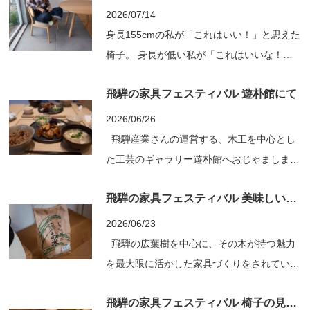
2026/07/14
身長155cmの私が「これはいい！」と思えた
椅子。 身長が低い私が「これはいいな！」
と思える椅子はそう多くありません。 市場
飛騨の家具フェスティバル 遊朴館にて
に多いダイニングチェアの座面高は42〜
43cm。 テーブルは70〜72cm。 以前お話し
2026/06/26
したように、椅子選びで大切なのは足裏がき
飛騨産業さんの運営する、木工を中心とし
ちんと床につくこと。 身長155cmの私にと
た工芸のギャラリー遊朴館へおじゃましまし
っては、座面高37cmく...
た。 三谷龍二さんデザインの椅子で食事が
飛騨の家具フェスティバル 美味しい循環
できると聞いてすぐさまお昼に。 なんとも
大好きなワードで構成された企画展。 プラ
2026/06/23
イベートできていたら２時間くらい居そ
飛騨の広葉樹を中心に、その木が持つ魅力
う。。 ホルムにも展示のある柳...
を最大限に活かした家具づくりをされている
「木と暮らしの制作所」の職人、阿部さん。
飛騨の家具フェスティバル 椅子の見えないところ
阿部さんのお話を伺うといつも出てくるキー