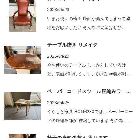
カーの営業の方や小売店さんが主だったとこ
2026/05/23
ろから、 工場の職人さんや個人作家さん、
いまお使いの椅子 座面が傷んでしまって修
デザイナーさん、製材所の方、林業関連の方
理をお願いしたい そんなご要望はぜひ
などなど多岐に渡...
HOLM230にごお声がけください 今回は昔か
テーブル磨き リメイク
らお使いのゆったりとした椅子 座面の張地
が傷んでしまってどうしようかとご相談 い
2026/04/29
ただきました ずっと使い続けているお気に
今お使いのテーブル しっかりしているけ
入りの椅子です 新しいモノを買うというよ
ど、表面が汚れてしまっている 塗装が剥げ
り、これをも...
てしまっている といったことはございませ
ペーパーコードスツール座編みワークショップ
んか？ そのテーブル きれいになります 15
年、20年、それ以上使っているけどとても
2026/04/25
気に入っている 表面だけでもきれいにしま
くらしと家具 HOLM230では、ペーパーコー
しょう ずいぶんと使い込まれた天板です こ
ドの座編み師が 在籍しています その為、ス
れを綺麗に磨い...
ツールの座編みワークショップを随時お受け
椅子の座面張替え 承ります