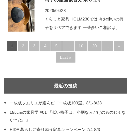
しております ご希望の日時をご連絡いただ
けましたら調整させていただきますので ご
2026/04/23
興味がございましたらぜひご連絡ください
くらしと家具 HOLM230では 今お使いの椅
〇ペーパーコードスツール座編みワークショ
子をリペアできます 一番多いご相談は、座
ップ 所...
面の張替えです 出来れば今使っている椅子
を使っていきたい 枠はしっかりしているけ
1
2
3
4
5
...
10
20
...
»
れど、座面が傷んでしまっている ぜひ一度
Last »
HOLM230にお見積もりだけでもご相談くだ
さい まずは、座面の張替えをしたい椅子の
写真と座面寸法を写真で...
最近の投稿
一枚板ソムリエが選んだ「一枚板100選」8/1-8/23
155cmの家具学 #01 「低い椅子は、小柄な人だけのものじゃな
かった。」
HIDA 暮らしに寄り添う家具キャンペーン 7/4-8/3