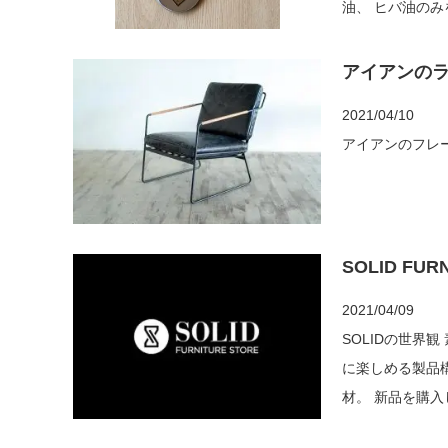
アイアンのラウ
2021/04/10
アイアンのフレームに豚革BLACK シャ
SOLID FUR
2021/04/09
SOLIDの世界観 素材の持ち味を十分に生かした造りと仕上げにこだわり、 経年変化が存分
に楽しめる製品構成。 使えば使うほど味わい深く、また、刻一
材。 新品を購入し、世代を超えた、未来のヴィンテージ家具に育てていく楽しみ。
&n...