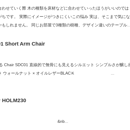
材などに合わせていったほうがいいのでは？
いこの悩み 実は、そこまで気になさ
屋で3種類の樹種、デザイン違いのテーブルを
置いてみました。 床材はオーク ① ...
1 Short Arm Chair
線的で無骨にも見えるシルエット シンプルさが醸し出
す凛とした美しさ ウォールナット × オイルレザーBLACＫ ...
HOLM230
木のキッチン &nb...