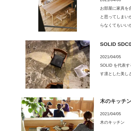
お部屋に家具を合わせていく際 木の種類を床
と思ってしまいがちです。 実際にイメージがつきにく
らなくてもいいかもしれません。 同じお部
SOLID SDC0
2021/04/05
SOLID を代表する Chair SDC01 直
木のキッチン 
2021/04/05