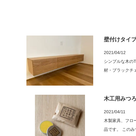
壁付けタイプ
2021/04/12
シンプルな木のTVボード オーク材 W200
木工用みつ
2021/04/11
木製家具、フローリン
品です。 このみつろうクリームは、原材料に蜜蝋(みつろう)、なたね油、亜麻仁油、椿