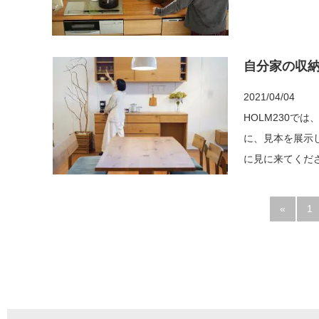
自分家の収
2021/04/04
HOLM230で
に、見本を展示して
«
1