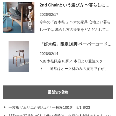
2nd Chairという選び方 〜暮らしに、もう一脚〜
を見極める人、削り出す人、編む人―― さ
まざまな職人の知恵と技、そしてそれらをつ
2026/02/17
なぐ工夫が詰まった家具。 Egretシリーズは
今年の「好木祭 」〜木の家具 心地よい暮ら
家具材としてはあまり多く使われないアサ
し〜では 暮らし方の提案をどんどんしてい
ダ...
きたいと思っています。 キーワードは「低
「好木祭」限定10脚 ペーパーコードチェア
座」 座る高さが少し変わるだけで、 部屋の
感じ方や過ごし方は大きく変わります。 床
2026/02/14
に近い安心感、座面高が低く座りやすい、椅
＼好木祭限定10脚／ 本日より受注スター
子ならではの快適さ。 そのちょうどいいバ
ト！ 通常はオーク材のみの展開ですが、今
ランスをかた...
回ウォールナットで 好木祭限定 受注開始し
ました！（限定10脚） 日頃から人気の高い
HOLM230ペーパーコードセミアームチェ
最近の投稿
ア。 ◤人気の理由◢ ・座り易い（ローバ
ックのため、様々な方の体型に適応し易く背
一枚板ソムリエが選んだ「一枚板100選」8/1-8/23
もたれ...
155cmの家具学 #01 「低い椅子は、小柄な人だけのものじゃな