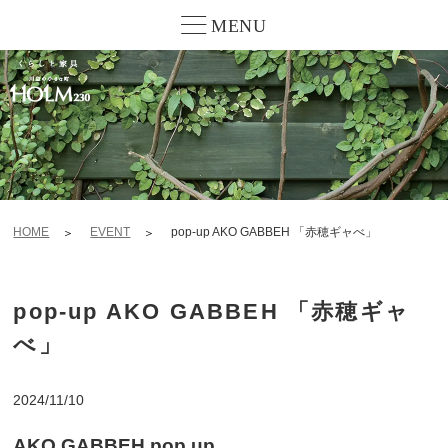
MENU
HOME
EVENT
pop-up AKO GABBEH 「赤穂ギャべ」
pop-up AKO GABBEH 「赤穂ギャ
べ」
2024/11/10
AKO GABBEH pop up