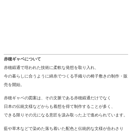
赤穂ギャベについて
赤穂緞通で培われた技術に柔軟な発想を取り入れ、
今の暮らしに合うように綿糸でつくる手織りの椅子敷きの制作・販
売を開始。
赤穂ギャベの図案は、その文脈である赤穂緞通だけでなく
日本の伝統文様などからも着想を得て制作することが多く、
できる限りその元になる意匠を汲み取った上で進められています。
藍や草木などで染めた落ち着いた配色と伝統的な文様が合わさり