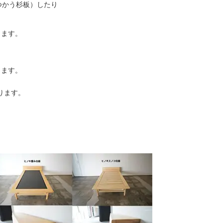
つかう杉板）したり
きます。
します。
ります。