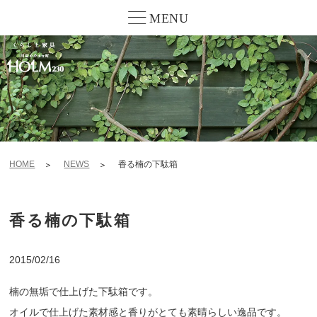
MENU
HOME
NEWS
香る楠の下駄箱
香る楠の下駄箱
2015/02/16
楠の無垢で仕上げた下駄箱です。
オイルで仕上げた素材感と香りがとても素晴らしい逸品です。