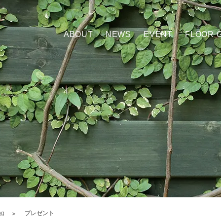
ABOUT
NEWS
EVENT
FLOOR 
og
プレゼント