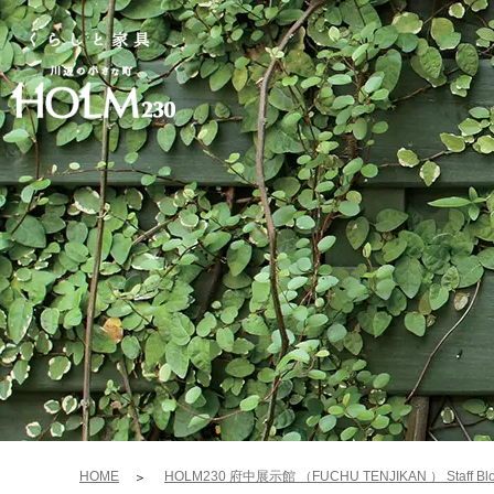
HOME
HOLM230 府中展示館 （FUCHU TENJIKAN ） Staff Bl