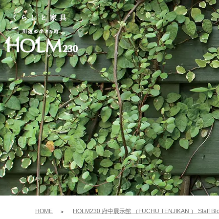
HOME
HOLM230 府中展示館 （FUCHU TENJIKAN ） Staff Bl