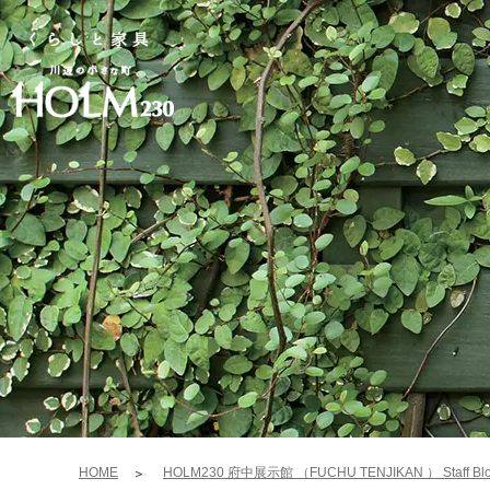
HOME
HOLM230 府中展示館 （FUCHU TENJIKAN ） Staff Bl