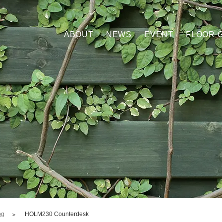
ABOUT
NEWS
EVENT
FLOOR 
og
HOLM230 Counterdesk