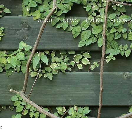
ABOUT
NEWS
EVENT
FLOOR 
og