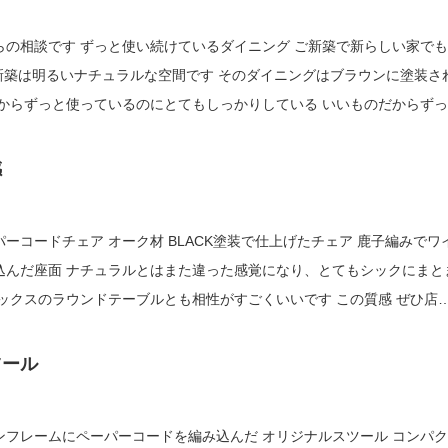
らの相談です ずっと使い続けているダイニング ご新築で新らしい家で
新築は明るいナチュラルな空間です そのダイニングはブラウンに塗装さ
代からずっと使っているのにとてもしっかりしている いいものだからず
き直してナチュラルに仕...
感
ードチェア オーク材 BLACK塗装で仕上げたチェア 鹿子編みでワイ
感覚になり、とてもシックにまとま
スのラウンドテーブルとも相性がすごくいいです この質感 ぜひ店頭
さい おススメのチェアです
ツール
フレームにペーパーコードを編み込んだ オリジナルスツール コンパクト