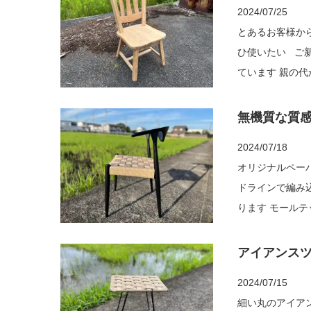
2024/07/25
とあるお客様か
ひ使いたい ご
ています 親の
使い続けたい 磨
無機質な質
2024/07/18
オリジナルペーパーコ
ドラインで編み込んだ座面 ナチュラルとはまた違った
ります モールテック
でお確かめくだ
アイアンス
2024/07/15
細い丸のアイアン