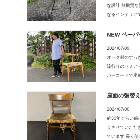
な設計 無機質な質感 
なるインテリアです もちろんバンバン座ってやってください こちらHOLM2
でも購入できます 
NEW ペー
2024/07/09
オーク材のすっき
流行りのセミアー
パーコードで座編みして
さい くらしと家具
座面の張替
2024/07/06
約30年ぐらい
えさせていただきました 座面はダメージがありますが、フ
ています 長く使