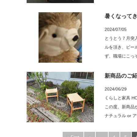
を新しいペーパー
暑くなって
2024/07/05
とうとう７月突
ルを頂き、ビー
ず、職場にこっそり
てる水筒の中身っ
新商品のご
2024/06/29
くらしと家具 H
この度、新商品が出来
ナチュラル or
いましたらぜひ 