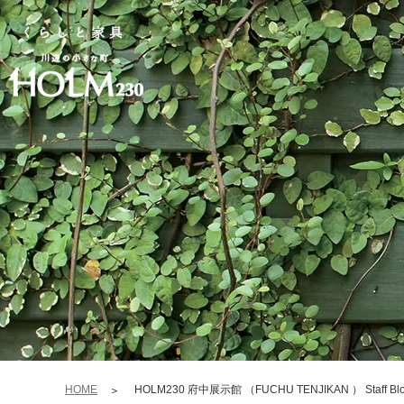
HOME
HOLM230 府中展示館 （FUCHU TENJIKAN ） Staff Bl