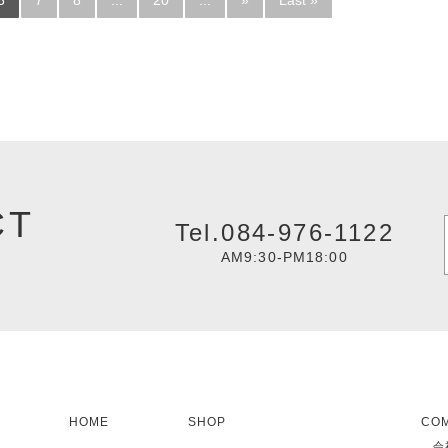
6
7
8
...
20
...
»
Last »
CT
Tel.084-976-1122
AM9:30-PM18:00
HOME
SHOP
CO
会