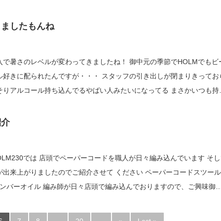
コードに編みなおします する...
きましたもんね
入で暑さのレベルが変わってきましたね！ 御中元の季節でHOLMでもビ
ル好きに配られたんですが・・・ スタッフの引き出しが閉まりきってお
アルコール持ち込んでるやばい人みたいになってる まさかいつも持っ
て・・・ 閉めてあげればいいのにそ...
紹介
OLM230では 店頭でペーパーコードを職人が日々編み込んでいます そ
上がりましたのでご紹介させて ください ペーパーコードスツール
 アンバーオイル 編み師が日々店頭で編み込んでおりますので、ご興味御
遊びにおいでください ぜひお声...