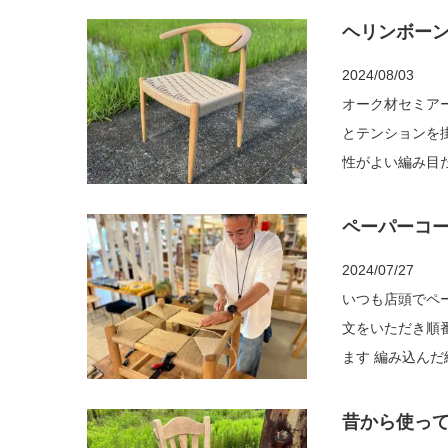
ヘリンボー
2024/08/03
オーク材セミア
とテンションを掛け、
性がよい編み目だと思い
編み込みます 編
ペーパーコ
2024/07/27
いつも店頭でペ
文をいただき順番に 編み込んでいき
ます 編み込んだ編み目も綺麗に整えながら 丁寧に編み込みます そして仕上がりがこちら
あると便利なスツ
昔から使っ