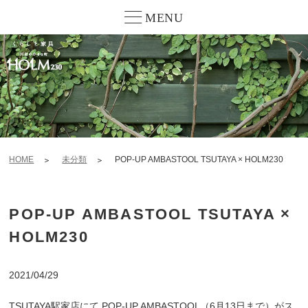
MENU
HOME
未分類
POP-UP AMBASTOOL TSUTAYA × HOLM230
POP-UP AMBASTOOL TSUTAYA ×
HOLM230
2021/04/29
TSUTAYA駅家店にて POP-UP AMBASTOOL（6月13日まで）がス