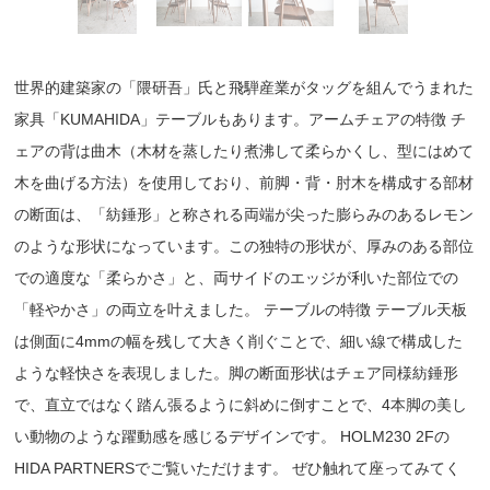
世界的建築家の「隈研吾」氏と飛騨産業がタッグを組んでうまれた
家具「KUMAHIDA」テーブルもあります。アームチェアの特徴 チ
ェアの背は曲木（木材を蒸したり煮沸して柔らかくし、型にはめて
木を曲げる方法）を使用しており、前脚・背・肘木を構成する部材
の断面は、「紡錘形」と称される両端が尖った膨らみのあるレモン
のような形状になっています。この独特の形状が、厚みのある部位
での適度な「柔らかさ」と、両サイドのエッジが利いた部位での
「軽やかさ」の両立を叶えました。 テーブルの特徴 テーブル天板
は側面に4mmの幅を残して大きく削ぐことで、細い線で構成した
ような軽快さを表現しました。脚の断面形状はチェア同様紡錘形
で、直立ではなく踏ん張るように斜めに倒すことで、4本脚の美し
い動物のような躍動感を感じるデザインです。 HOLM230 2Fの
HIDA PARTNERSでご覧いただけます。 ぜひ触れて座ってみてく