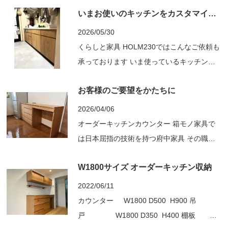
いまお使いのキッチンをカスタマイズ ～無垢材の扉へ～
2026/05/30
くらしと家具 HOLM230ではこんなご依頼も
承っております いま使っているキッチンの
前板を無垢材のものにできない？ キッチン
お客様のご要望をかたちに
全てを新しいモノに変えてしまうまでは考え
ていない ただ、質感の良い木の風合いが感
2026/04/06
じられるものに出来たらいいのにな と悩ま
オーダーキッチンカウンター 箱モノ家具で
れていたお客様からのご依頼でした ご自宅
は日本屈指の技術を持つ府中家具 その職人
に伺い、変えるこ...
たちはいま、キッチンカウンターで活躍して
W1800サイズ オーダーキッチン収納
います くらしと家具 HOLM230では府中家
具製のオーダーキッチンカウンターが おス
2022/06/11
スメです 簡単に流れを説明させていただき
カウンター W1800 D500 H900 吊
ますと ①売り場に展示見本があります ②
戸 W1800 D350 H400 棚板
こ...