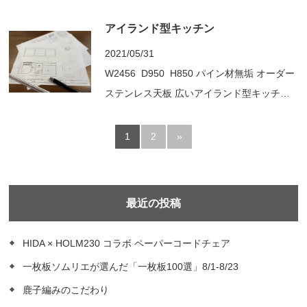
H900 カウンター W 900 D500 H2420 収納
アイランド型キッチン
本体H2400 + フィラー処理 ウォールナット
材 ウレタン塗装 事前に設置個所の採寸をさ
2021/05/31
せていただき スケッチでイメージを作り 図
W2456 D950 H850 パイン材無垢 オーダー
面をおこす 素敵なオー...
ステンレス天板 広いアイランド型キッチン
でナチュラル・シンプルなモノを というご
依頼をいただきました 簡単なスケッチから
1
2
»
スタート 工場にて図面を起こし キッチンの
納品へ IH・食洗器は後日設置をされます 水
栓パーツも後日水道...
最近の投稿
HIDA × HOLM230 コラボ ペーパーコードチェア
一枚板ソムリエが選んだ「一枚板100選」8/1-8/23
鹿子編みのこだわり