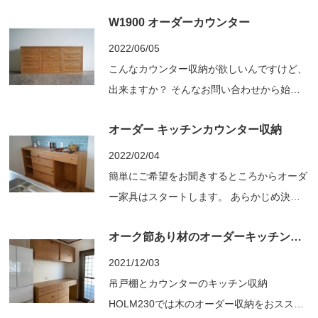
W1400 D200 H 15 オーク材節あり 店頭
W1900 オーダーカウンター
でイメージを伺い、図面でご確認いただきな
がら進めさせて いただきました。 そして、
2022/06/05
仕上がりがこちら 棚板の受け金具はお客様
こんなカウンター収納が欲しいんですけど、
にご用意いただいたものを使用していま...
出来ますか？ そんなお問い合わせから始ま
り、図で簡単にスケッチをして イメージを
オーダー キッチンカウンター収納
作り、図面に仕上げて細かい寸法を決めて
使用する材料、仕上げを見本板でやり取りさ
2022/02/04
せていただきました。 オーク材 天板と前板
簡単にご希望をお聞きするところからオーダ
ムク 引出の前板を枠組みで真鍮の把手 と...
ー家具はスタートします。 あらかじめ決ま
っている事柄、例えばサイズ、素材、などが
オーク節あり材のオーダーキッチン収納
あれば教えていただいて 大体の仕様が分か
りますと概算が出ます。 こんな感じでざっ
2021/12/03
くりご希望をお聞きします。 ↓当初の天
吊戸棚とカウンターのキッチン収納
板ステン...
HOLM230では木のオーダー収納をおススメ