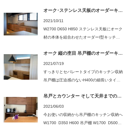
しております。 特にオーク材節ありは人気
オーク･ステンレス天板のオーダーキッチン
です。 吊戸棚 W1820 D350 H600 カ
ウンター W1822 D500 H900
2021/10/11
...
W2700 D650 H850 ステンレス天板にオーク
材の本体を組合わせたオーダーI型キッチン
置き型のガスコンロ設置用の加工、シンクに
オーク 縦の杢目 吊戸棚のオーダーキッチン収納
は洗剤置き場 ステンレス天板もオーダーメ
イドです。 オーク材無垢の質感と、無機質
2021/07/19
なステンレスの組み合わせが とてもいい感
すっきりとセパレートタイプのキッチン収納
じです。 キッチンと並びの収納用前扉...
吊戸棚は圧迫感のないH400の細長いタイプ
カウンターは家電用の収納＋引出＋ダスト
吊戸とカウンター そして天井までの収納オーダー
BOX 吊戸棚 W1800 D350 H400 カウ
ンター W1800 D450 H900 杢目を上から下
2021/06/03
へ 縦目で統一されました 窓下から合わせ
今お使いの収納から吊戸棚のキッチン収納へ
た吊戸棚 カウンター ...
W1700 D350 H600 吊戸棚 W1700 D500